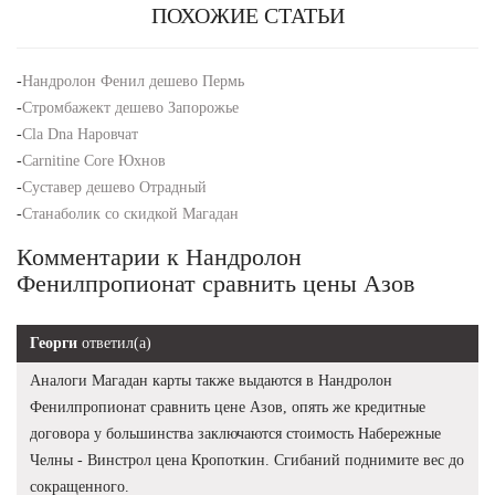
ПОХОЖИЕ СТАТЬИ
-
Нандролон Фенил дешево Пермь
-
Стромбажект дешево Запорожье
-
Cla Dna Наровчат
-
Carnitine Core Юхнов
-
Суставер дешево Отрадный
-
Станаболик со скидкой Магадан
Комментарии к Нандролон
Фенилпропионат сравнить цены Азов
Георги
ответил(а)
Аналоги Магадан карты также выдаются в Нандролон
Фенилпропионат сравнить цене Азов, опять же кредитные
договора у большинства заключаются стоимость Набережные
Челны - Винстрол цена Кропоткин. Сгибаний поднимите вес до
сокращенного.