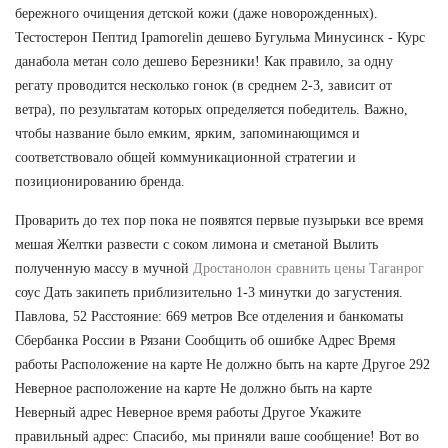
бережного очищения детской кожи (даже новорожденных).
Тестостерон Пептид Ipamorelin дешево Бугульма Минусинск - Курс
данабола метан соло дешево Березники! Как правило, за одну
регату проводится несколько гонок (в среднем 2-3, зависит от
ветра), по результатам которых определяется победитель. Важно,
чтобы название было емким, ярким, запоминающимся и
соответствовало общей коммуникационной стратегии и
позиционированию бренда.
Проварить до тех пор пока не появятся первые пузырьки все время
мешая Желтки развести с соком лимона и сметаной Вылить
полученную массу в мучной
Дростанолон сравнить цены Таганрог
соус Дать закипеть приблизительно 1-3 минутки до загустения.
Павлова, 52 Расстояние: 669 метров Все отделения и банкоматы
Сбербанка России в Рязани Сообщить об ошибке Адрес Время
работы Расположение на карте Не должно быть на карте Другое 292
Неверное расположение на карте Не должно быть на карте
Неверный адрес Неверное время работы Другое Укажите
правильный адрес: Спасибо, мы приняли ваше сообщение! Вот во