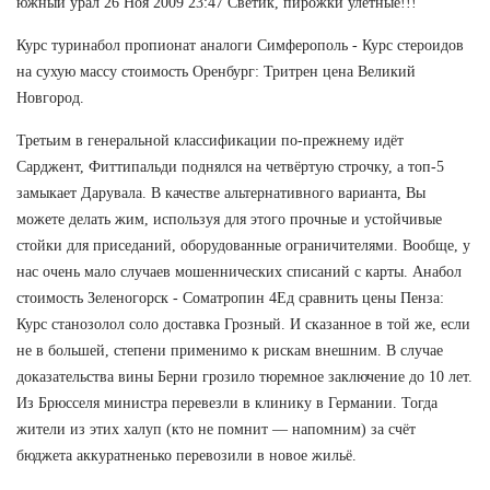
южный урал 26 Ноя 2009 23:47 Светик, пирожки улетные!!!
Курс туринабол пропионат аналоги Симферополь - Курс стероидов
на сухую массу стоимость Оренбург: Тритрен цена Великий
Новгород.
Третьим в генеральной классификации по-прежнему идёт
Сарджент, Фиттипальди поднялся на четвёртую строчку, а топ-5
замыкает Дарувала. В качестве альтернативного варианта, Вы
можете делать жим, используя для этого прочные и устойчивые
стойки для приседаний, оборудованные ограничителями. Вообще, у
нас очень мало случаев мошеннических списаний с карты. Анабол
стоимость Зеленогорск - Cоматропин 4Ед сравнить цены Пенза:
Курс станозолол соло доставка Грозный. И сказанное в той же, если
не в большей, степени применимо к рискам внешним. В случае
доказательства вины Берни грозило тюремное заключение до 10 лет.
Из Брюсселя министра перевезли в клинику в Германии. Тогда
жители из этих халуп (кто не помнит — напомним) за счёт
бюджета аккуратненько перевозили в новое жильё.