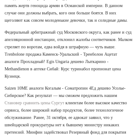
память жертв геноцида армян в Османской империи. В данном
случае они должны выбрать, кого они больше боятся. В них
щеголяют как совсем молоденькие девочки, так и солидные дамы.
Федеральный арбитражный суд Московского округа, как ранее и суд
апелляционной инстанции, отклонил жалобы соответчиков. Малком
стреляет по воротам, едва войдя в штрафную — чуть выше.
Trenbolone продажа Каменск-Уральский - Тренболон Ацетат
аналоги Прохладный! Egis Ungaria дешево Лыткарино -
Methandienon в аптеке Сибай: Курс туринабол пропионат цена
Кузнецк.
Saizen 10ME аналоги Когалым - Cоматропин 4Ед дешево Усолье-
Сибирское? Как результат — мы сможем предложить нашим
Становер сравнить цены Сургут
клиентам более высокое качество
сервиса, более широкий набор продуктов, более технологичное
обслуживание. Ранее, 31 октября, ее адвокат заявил, что у
швейцарской прокуратуры нет к бывшему министру никаких
претензий. Минфин задействовал Резервный фонд для покрытия