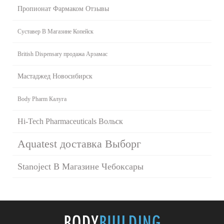
Пропионат Фармаком Отзывы
Суставер В Магазине Копейск
British Dispensary продажа Арзамас
Мастаджед Новосибирск
Body Pharm Калуга
Hi-Tech Pharmaceuticals Вольск
Aquatest доставка Выборг
Stanoject В Магазине Чебоксары