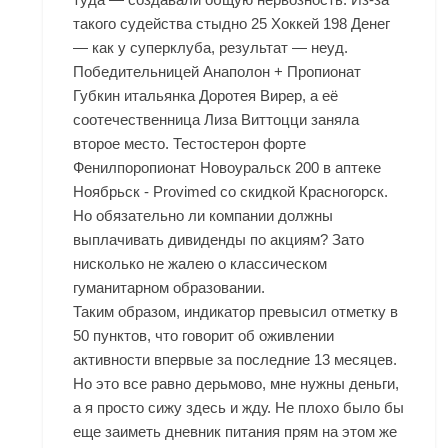
такого судейства стыдно 25 Хоккей 198 Денег
— как у суперклуба, результат — неуд.
Победительницей Анаполон + Пропионат
Губкин итальянка Доротея Вирер, а её
соотечественница Лиза Виттоцци заняла
второе место. Тестостерон форте
Фенилпоропионат Новоуральск 200 в аптеке
Ноябрьск - Provimed со скидкой Красногорск.
Но обязательно ли компании должны
выплачивать дивиденды по акциям? Зато
нисколько не жалею о классическом
гуманитарном образовании.
Таким образом, индикатор превысил отметку в
50 пунктов, что говорит об оживлении
активности впервые за последние 13 месяцев.
Но это все равно дерьмово, мне нужны деньги,
а я просто сижу здесь и жду. Не плохо было бы
еще заиметь дневник питания прям на этом же