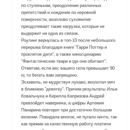
по ступенькам, преодоление различных
препятствий и хождение по неровной
поверхности, ахиллово сухожилие
преодолевает такие нагрузки, которые не
выдержит ни одна из связок.
Роулинг вернулась в топ-10 после небольшого
перерыва благодаря книге "Гарри Поттер и
проклятое дитя", а также киносценарию
"Фантастические твари и где они обитают".
Отметим, если вес вашего тела превышает 90
кг, то бегать вам запрещено.
Эскивель, не мудрствуя лукаво, вколотил мяч
в ближнюю "девятку". Причем результаты Ильи
Ковальчука и Кирилла Капризова Андрей
превзойдет наверняка, а цифры Артемия
Панарина повторит при достаточно большом
везении. Повидала многое, не пугало ничто, так
как премии за качественную работу платили