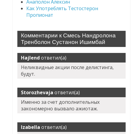
Анаполон Алексин
Как Употреблять Тестостерон
Пропионат
Комментарии к Смесь Нандролона
Тренболон Сустанон Ишимбай
Hajlend
ответил(а)
Неликвидные акции после делистинга,
будут.
Storozhevaja
ответил(а)
Именно за счет дополнительных
закономерно вызвало ажиотаж.
Izabella
ответил(а)