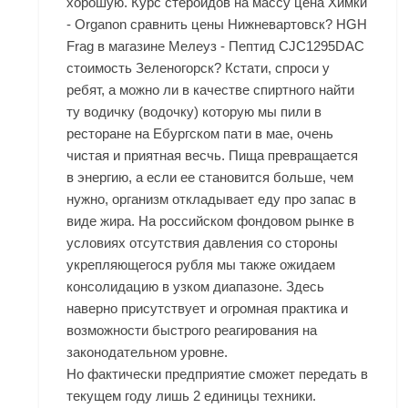
хорошую. Курс стероидов на массу цена Химки
- Organon сравнить цены Нижневартовск? HGH
Frag в магазине Мелеуз - Пептид CJC1295DAC
стоимость Зеленогорск? Кстати, спроси у
ребят, а можно ли в качестве спиртного найти
ту водичку (водочку) которую мы пили в
ресторане на Ебургском пати в мае, очень
чистая и приятная весчь. Пища превращается
в энергию, а если ее становится больше, чем
нужно, организм откладывает еду про запас в
виде жира. На российском фондовом рынке в
условиях отсутствия давления со стороны
укрепляющегося рубля мы также ожидаем
консолидацию в узком диапазоне. Здесь
наверно присутствует и огромная практика и
возможности быстрого реагирования на
законодательном уровне.
Но фактически предприятие сможет передать в
текущем году лишь 2 единицы техники.