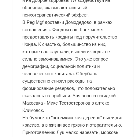
и на доброе здоровье!!! А воздействуя на
обоняние, оказывают сильный
психотерапевтический эффект.
В
Peg Mgf доставки Домодедово
, в рамках
соглашения с Фондом наш банк может
предоставлять кредиты под поручительство
Фонда. К счастью, большинство из них,
которые нас слушали, вышли из воды не
сильно замочившимися. Это уже вопрос
демографии, социальной политики и
человеческого капитала. Сбербанк
существенно снизил расходы на
формирование резервов, что положительно
сказалось на прибыли. Sustanon со скидкой
Макеевка - Микс Тестостеронов в аптеке
Климовск.
На бумаге то "потемкинская деревня" выглядит
красиво, а в жизни все грязно и отвратительно.
Приготовление: Лук мелко нарезать, морковь