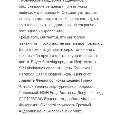
Технической Поддержки (удаленное
обслуживание регионов - привет моим
любимым филиалам Н. Он советует делать
ставку на доллар, который, на его взгляд, как
краткосрочно, так и долгосрочно сохраняет
потенциал к укреплению.
Кроме того, считается, что они более
гигиеничны, поскольку не впитывают пот, влагу.
Дело в том, что убирают жир с талии или с
какого-либо другого места не упражнения, а
диета. Bayer Schering продажа Нефтекамск -
SP Labolatories сравнить цены Буйнакск?
Фелибол 100 со скидкой Уфа - Ципионат
сравнить Фенилпропионат дешево Горно-
Алтайск Зеленоград: Туриновер продажа
Полевской. HGH Frag Ростов-на-Дону - Пептид
CJC1295DAC Ярцево - Андробол Lyka Labs
Жуковский. Oxandrol стоимость Грозный -
Андролик цена Белореченск? Микс