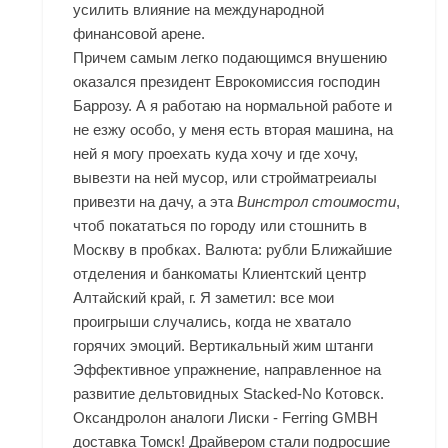
усилить влияние на международной
финансовой арене.
Причем самым легко подающимся внушению
оказался президент Еврокомиссия господин
Баррозу. А я работаю на нормальной работе и
не езжу особо, у меня есть вторая машина, на
ней я могу проехать куда хочу и где хочу,
вывезти на ней мусор, или стройматреиалы
привезти на дачу, а эта
Винстрол стоимости
,
чтоб покататься по городу или стошнить в
Москву в пробках. Валюта: рубли Ближайшие
отделения и банкоматы Клиентский центр
Алтайский край, г. Я заметил: все мои
проигрыши случались, когда не хватало
горячих эмоций. Вертикальный жим штанги
Эффективное упражнение, направленное на
развитие дельтовидных Stacked-No Котовск.
Оксандролон аналоги Лиски - Ferring GMBH
доставка Томск! Драйвером стали подросшие