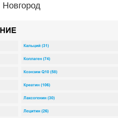
 Новгород