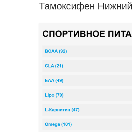
Тамоксифен Нижний