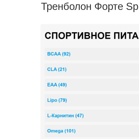
Тренболон Форте Sp 