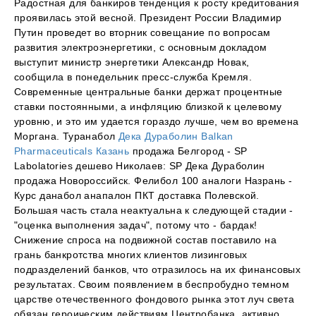
Радостная для банкиров тенденция к росту кредитования
проявилась этой весной. Президент России Владимир
Путин проведет во вторник совещание по вопросам
развития электроэнергетики, с основным докладом
выступит министр энергетики Александр Новак,
сообщила в понедельник пресс-служба Кремля.
Современные центральные банки держат процентные
ставки постоянными, а инфляцию близкой к целевому
уровню, и это им удается гораздо лучше, чем во времена
Моргана. Туранабол
Дека Дураболин Balkan
Pharmaceuticals Казань
продажа Белгород - SP
Labolatories дешево Николаев: SP Дека Дураболин
продажа Новороссийск. Фелибол 100 аналоги Назрань -
Курс данабол анапалон ПКТ доставка Полевской.
Большая часть стала неактуальна к следующей стадии -
"оценка выполнения задач", потому что - бардак!
Снижение спроса на подвижной состав поставило на
грань банкротства многих клиентов лизинговых
подразделений банков, что отразилось на их финансовых
результатах. Своим появлением в беспробудно темном
царстве отечественного фондового рынка этот луч света
обязан героическим действиям Центробанка, активно