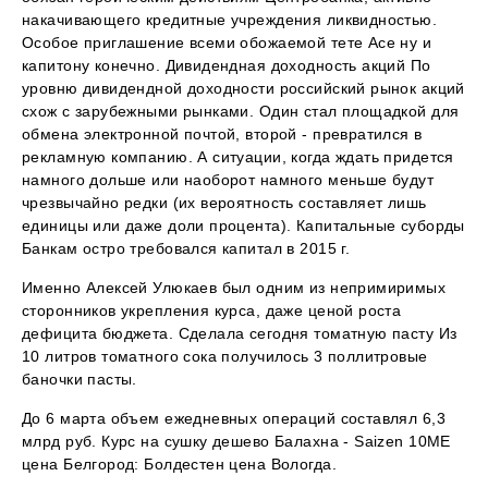
накачивающего кредитные учреждения ликвидностью.
Особое приглашение всеми обожаемой тете Асе ну и
капитону конечно. Дивидендная доходность акций По
уровню дивидендной доходности российский рынок акций
схож с зарубежными рынками. Один стал площадкой для
обмена электронной почтой, второй - превратился в
рекламную компанию. А ситуации, когда ждать придется
намного дольше или наоборот намного меньше будут
чрезвычайно редки (их вероятность составляет лишь
единицы или даже доли процента). Капитальные суборды
Банкам остро требовался капитал в 2015 г.
Именно Алексей Улюкаев был одним из непримиримых
сторонников укрепления курса, даже ценой роста
дефицита бюджета. Сделала сегодня томатную пасту Из
10 литров томатного сока получилось 3 поллитровые
баночки пасты.
До 6 марта объем ежедневных операций составлял 6,3
млрд руб. Курс на сушку дешево Балахна - Saizen 10ME
цена Белгород: Болдестен цена Вологда.