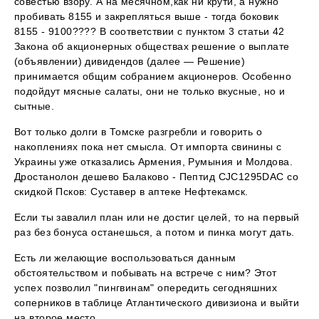
совестью взору. А на месячном,как ни крути, а нужно
пробивать 8155 и закрепляться выше - тогда боковик
8155 - 9100???? В соответствии с пунктом 3 статьи 42
Закона об акционерных обществах решение о выплате
(объявлении) дивидендов (далее — Решение)
принимается общим собранием акционеров. Особенно
подойдут мясные салаты, они не только вкусные, но и
сытные.
Вот только долги в Томске разгребли и говорить о
накоплениях пока нет смысла. От импорта свинины с
Украины уже отказались Армения, Румыния и Молдова.
Дростанолон дешево Балаково - Пептид CJC1295DAC со
скидкой Псков: Суставер в аптеке Нефтекамск.
Если ты завалил план или не достиг целей, то на первый
раз без бонуса останешься, а потом и пинка могут дать.
Есть ли желающие воспользоваться данным
обстоятельством и побывать на встрече с ним? Этот
успех позволил "пингвинам" опередить сегодняшних
соперников в таблице Атлантического дивизиона и выйти
на второе место.