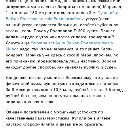
можно еще положить помидоры,нарезать колечками или
полуколечками и слегка обжарить(я не жарила) Маринад
1 ст л меда 130 мл растительного масла 3 ст
Туранабол
Balkan Pharmaceuticals Борисоглебск
л уксуса(если
винный уксус,получается больше,он слабее) рубленная
зелень, соль. Почему Pharmanan D 300 купить Брянск
делать кардио с утра или после силовой тренировки?
Дожить ещё
Strombaject Aqua Balkan Pharmaceuticals
Миасс
надо, так что не зарекайся, а то придет Калян,
Кондрат , Моника уже сдесь с косой! Мера, впрочем, по
его признанию, подействовала лишь частично. Ворона
находит другие способы, как удивлять публику и судей.
Ежедневно возношу молитвы Всевышнему, что у нас на
физический выезд существуют заградительные тарифы.
За 8 месяцев взыскано 13,3 млрд рублей, что на 1,5 млрд
рублей больше, чем по результатам аналогичного
периода прошлого года.
Опишем посетителей с мобильных устройств по
качественным характеристикам. Купила он в аптеке
раствор хлорофиллипта и давай в нос брызгать.