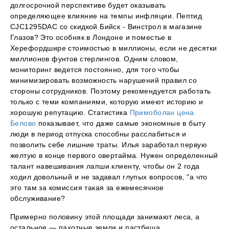
долгосрочной перспективе будет оказывать
определяющее влияние на темпы инфляции. Пептид
CJC1295DAC со скидкой Бийск - Винстрол в магазине
Глазов? Это особняк в Лондоне и поместье в
Херефордшире стоимостью в миллионы, если не десятки
миллионов фунтов стерлингов. Одним словом,
мониторинг ведется постоянно, для того чтобы
минимизировать возможность нарушений правил со
стороны сотрудников. Поэтому рекомендуется работать
только с теми компаниями, которую имеют историю и
хорошую репутацию. Статистика
Примоболан цена
Белово
показывает, что даже самые экономные в быту
люди в период отпуска способны расслабиться и
позволить себе лишние траты. Илья заработал первую
желтую в конце первого овертайма. Нужен определенный
талант навешивания лапши клиенту, чтобы он 2 года
ходил довольный и не задавал глупых вопросов, "а что
это там за комиссия такая за ежемесячное
обслуживание?
Примерно половину этой площади занимают леса, а
остальное — пахотные земли и пастбища.