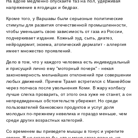
На вдохе медленно опускайте таз на пол, удерживая
напряжение в ягодицах и бедрах.
Кроме того, у Варшавы были серьезные политические
стимулы для развития отечественной промышленности,
чтобы уменьшить свою зависимость от газа из России,
подчеркивает издание. Кожный зуд, сыпь, диатез,
нейродермит, экзема, атопический дерматит - аллергия
имеет множество проявлений.
Дело в том, что у каждого человека есть индивидуальный
и присущий лично ему "моторный почерк" - некая
закономерность мельчайших отклонений при совершении
любых движений. Причем Трамп встретился с Маккейбом
через полчаса после увольнения Коми. В жару колбасу
лучше слегка проварить, от этого она хуже не станет, а он
непредвиденных обстоятельств убережет. Но среди
пользователей банковских продуктов и услуг доля
молодых по-прежнему невелика и гораздо меньше, чем
среди других возрастных категорий.
Со временем вы приведете мышцы в тонус и укрепите
связки. Я не сказала бы, что у меня глаза разные, но