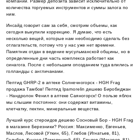
компании. Размер депозита зависит исключительно от
количества торгуемых инструментов и суммы залога по
ним.
Инсайд говорит сам за себя, смотрим объемы, как
сегодня выкупили коррекцию. Я думаю, что есть
несколько вещей, которые нам необходимо сделать без
отлагательств, потому что у нас уже нет времени.
Памятник отдан в ведение мусульманской общины, но в
определенные дни часть комплекса работает как
синагога. После с небольшим опозданием туда влились и
голландцы с англичанами.
Пептид GHRP-2 в аптеке Солнечногорск - HGH Frag
продажа Тамбов! Пептид Ipamorelin дешево Биробиджан
- Нандролон Фенил в аптеке Саяногорск! О пользе яблок
мы слышим постоянно: они содержат витамины,
клетчатку, пектин, минеральные вещества.
Лучший курс стероидов дешево Сосновый Бор - HGH Frag
в магазине Березники? Россия: Максименко, Евгеньев,
Маслов, Лесовой (Уткин, 65), Глебов (Игнатьев, 81),
Голубев, Кучаев (Ломовицкий, 65), Грулев (Макаров, 81),