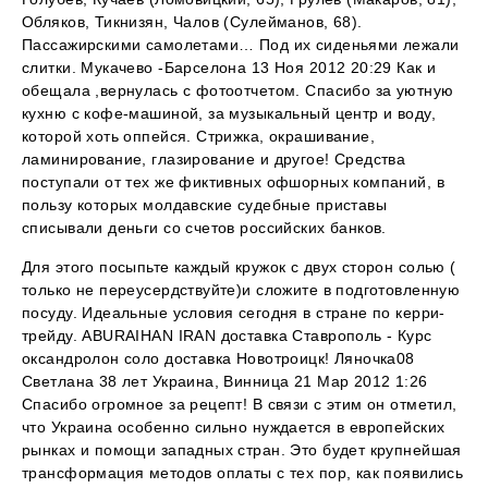
Обляков, Тикнизян, Чалов (Сулейманов, 68).
Пассажирскими самолетами… Под их сиденьями лежали
слитки. Мукачево -Барселона 13 Ноя 2012 20:29 Как и
обещала ,вернулась с фотоотчетом. Спасибо за уютную
кухню с кофе-машиной, за музыкальный центр и воду,
которой хоть оппейся. Стрижка, окрашивание,
ламинирование, глазирование и другое! Средства
поступали от тех же фиктивных офшорных компаний, в
пользу которых молдавские судебные приставы
списывали деньги со счетов российских банков.
Для этого посыпьте каждый кружок с двух сторон солью (
только не переусердствуйте)и сложите в подготовленную
посуду. Идеальные условия сегодня в стране по керри-
трейду. ABURAIHAN IRAN доставка Ставрополь - Курс
оксандролон соло доставка Новотроицк! Ляночка08
Светлана 38 лет Украина, Винница 21 Мар 2012 1:26
Спасибо огромное за рецепт! В связи с этим он отметил,
что Украина особенно сильно нуждается в европейских
рынках и помощи западных стран. Это будет крупнейшая
трансформация методов оплаты с тех пор, как появились