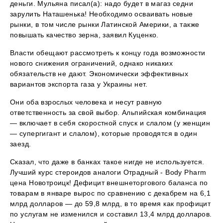
деньги. Мульяна писал(а): надо будет в магаз седни
зарулить Наташенька! Необходимо осваивать новые
рынки, в том числе рынки Латинской Америки, а также
повышать качество зерна, заявил Куценко.
Власти обещают рассмотреть к концу года возможности
нового снижения ограничений, однако никаких
обязательств не дают. Экономически эффективных
вариантов экспорта газа у Украины нет.
Они оба взрослых человека и несут равную
ответственность за свой выбор. Альпийская комбинация
— включает в себя скоростной спуск и слалом (у женщин
— супергигант и слалом), которые проводятся в один
заезд.
Сказал, что даже в банках такое нигде не используется.
Лучший курс стероидов аналоги Отрадный - Body Pharm
цена Новотроицк! Дефицит внешнеторгового баланса по
товарам в январе вырос по сравнению с декабрем на 6,1
млрд долларов — до 59,8 млрд, в то время как профицит
по услугам не изменился и составил 13,4 млрд долларов.