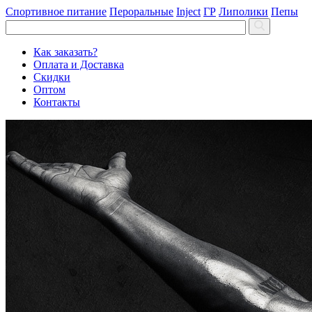
Спортивное питание
Пероральные
Inject
ГР
Липолики
Пепы
Как заказать?
Оплата и Доставка
Скидки
Оптом
Контакты