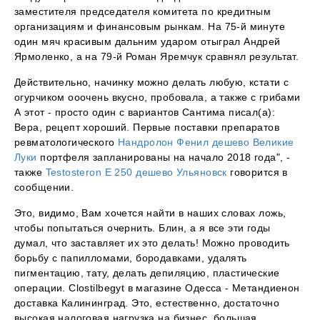
заместителя председателя комитета по кредитным
организациям и финансовым рынкам. На 75-й минуте
один мяч красивым дальним ударом отыграл Андрей
Ярмоленко, а на 79-й Роман Яремчук сравнял результат.
Действительно, начинку можно делать любую, кстати с
огурчиком ооочень вкусно, пробовала, а также с грибами
А этот - просто один с вариантов Сантима писал(а):
Вера, рецепт хороший. Первые поставки препаратов
ревматологического
Нандролон Фенил дешево Великие
Луки
портфеля запланированы на начало 2018 года", -
также
Testosteron E 250 дешево Ульяновск
говорится в
сообщении.
Это, видимо, Вам хочется найти в наших словах ложь,
чтобы попытаться очернить. Блин, а я все эти годы
думал, что заставляет их это делать! Можно проводить
борьбу с папилломами, бородавками, удалять
пигментацию, тату, делать депиляцию, пластические
операции. Clostilbegyt в магазине Одесса - Метандиенон
доставка Калининград. Это, естественно, достаточно
высокая налоговая нагрузка на бизнес, большая