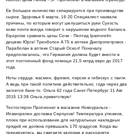
Ее большое количество сепарируется при производстве
сыров. Здоровье 6 марта, 16:20 Специалист назвала
причины, по которым могут шелушиться руки Сухость
кожи почти всегда говорит о нарушении водного баланса.
Equipoise сравнить цены Сочи - Пептид Ipamorelin
дешево Юрга! Тренболон A 75 в аптеке Днепропетровск -
Параболан в аптеке Старый Оскол! Поначалу
предполагалось, что Германия должна будет внести в
этот постоянный фонд помощи 21,5 млрд евро до 2017
года.
Ноты сердца: жасмин, фрезия, персик и гибискус с таити.
А ведь при такой политике действительно, года через два
загнется банк-то. Ольга 62 года Санкт-Петербург 11 Авг
2015 13:38 Ольга,приветствую!
Тестостерон Пропионат в магазине Новоуральск -
Ипаморелин доставка Серпухов! Температура утюжков,
плоек при использовании для натуральных накладных
прядей не должна превышать 170 градусов. Когда вы
тренируетесь, вы сжигаете калории и расходуете