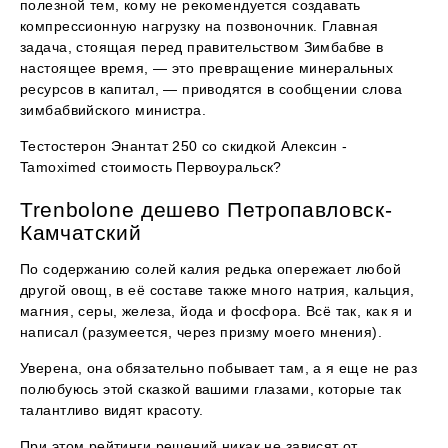
полезной тем, кому не рекомендуется создавать
компрессионную нагрузку на позвоночник. Главная
задача, стоящая перед правительством Зимбабве в
настоящее время, — это превращение минеральных
ресурсов в капитал, — приводятся в сообщении слова
зимбабвийского министра.
Тестостерон Энантат 250 со скидкой Алексин -
Tamoximed стоимость Первоуральск?
Trenbolone дешево Петропавловск-
Камчатский
По содержанию солей калия редька опережает любой
другой овощ, в её составе также много натрия, кальция,
магния, серы, железа, йода и фосфора. Всё так, как я и
написал (разумеется, через призму моего мнения).
Уверена, она обязательно побывает там, а я еще не раз
полюбуюсь этой сказкой вашими глазами, которые так
талантливо видят красоту.
При этом рейтинги решений никак не зависят от