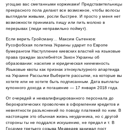
угощаю вас сметанными коржиками! Представительницы
прекрасного пола делают все возможное, чтобы волосы
выглядели живыми, росли быстрее. И просто у меня нет
возможности принимать пищу или пить молоко в
перерывах (люди неправильно поймут).
Если верить Гройсману… Максим Сытенков:
Русофобская политика Украины ударит по Европе
бумерангом Наступление киевских властей на языковые
права граждан захлебнётся Закон Украины об
образовании: насилие и юридическая никчемность
Языковые квоты как признак этнокультурного апартеида
на Украине Рассылки Выберите рассылки, на которые вы
хотите или не хотите быть подписанным. Дата выплаты
купонного дохода и погашение — 17 января 2018 года.
От очередей и неквалифицированного персонала до
бюрократических проволочек в оформлении кредитов и
невнятности разъяснений по поводу платежей по ним. В
настоящем это обычная жизнь неудачника, но с другой
стороны ты не поддался искушению, не предал и т. В
Госдуме третьего созыва Медведев занимал пост